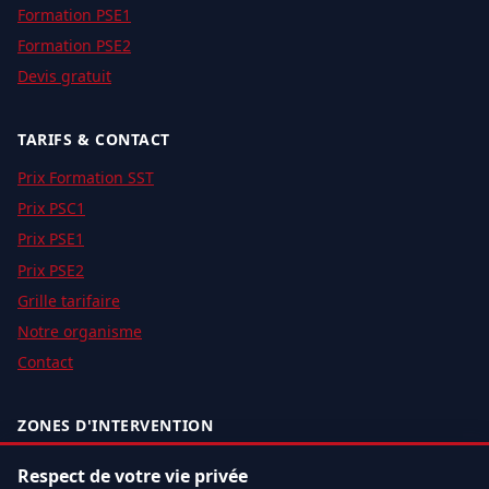
Formation PSE1
Formation PSE2
Devis gratuit
TARIFS & CONTACT
Prix Formation SST
Prix PSC1
Prix PSE1
Prix PSE2
Grille tarifaire
Notre organisme
Contact
ZONES D'INTERVENTION
Sessions
intra-entreprise
partout en France et
inter-
Respect de votre vie privée
e