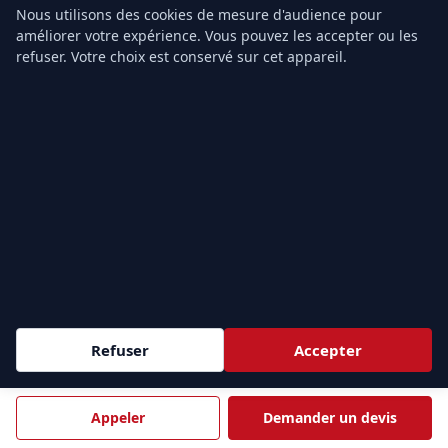
entreprise
à Paris (9
). Nous formons vos équipes au plus
Nous utilisons des cookies de mesure d'audience pour
près de vos sites.
améliorer votre expérience. Vous pouvez les accepter ou les
refuser. Votre choix est conservé sur cet appareil.
Demander un devis →
ÎLE-DE-FRANCE & PARIS
PARIS
HAUTS-DE-SEINE
75
92
Paris
Nanterre
Courbevoie
Boulogne-Billancourt
Issy-les-Moulineaux
Levallois-Perret
Refuser
Accepter
Clichy
Colombes
SEINE-SAINT-DENIS
VAL-DE-MARNE
93
94
Appeler
Demander un devis
Saint-Denis
Créteil