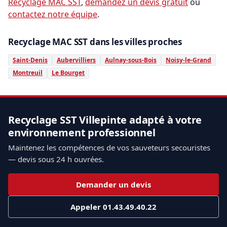
Recyclage MAC SST
,
demandez un devis gratuit
ou
contactez notre équipe
.
Recyclage MAC SST dans les villes proches
Saint-Denis
Aubervilliers
Aulnay-sous-Bois
Noisy-le-Grand
Montreuil
Le Bourget
Recyclage SST Villepinte adapté à votre
environnement professionnel
Maintenez les compétences de vos sauveteurs secouristes
— devis sous 24 h ouvrées.
Demander un devis
Appeler 01.43.49.40.22