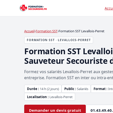
Accu
Accueil
Formation SST
Formation SST Levallois-Perret
FORMATION SST · LEVALLOIS-PERRET
Formation SST Levallo
Sauveteur Secouriste d
Formez vos salariés Levallois-Perret aux gest
entreprise. Formation SST en inter ou intra-entr
Durée :
14 h (2 jours)
Public :
Salariés
Format :
Int
Localisation :
Levallois-Perret
Demander un devis gratuit
01.43.49.40