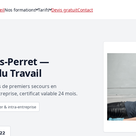
eil
Nos formations
Tarifs
Devis gratuit
Contact
is-Perret —
u Travail
es de premiers secours en
eprise, certificat valable 24 mois.
er & intra-entreprise
.22