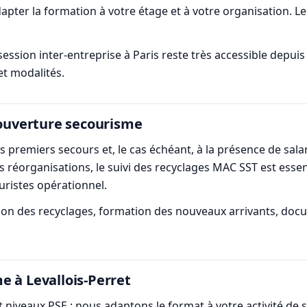
pter la formation à votre étage et à votre organisation. 
ession inter-entreprise à Paris reste très accessible depui
et modalités.
couverture secourisme
es premiers secours et, le cas échéant, à la présence de sala
s réorganisations, le suivi des recyclages MAC SST est essent
ouristes opérationnel.
ation des recyclages, formation des nouveaux arrivants, do
e à Levallois-Perret
niveaux PSE : nous adaptons le format à votre activité de se