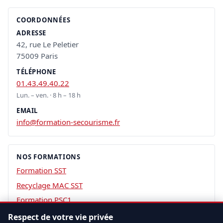
COORDONNÉES
ADRESSE
42, rue Le Peletier
75009 Paris
TÉLÉPHONE
01.43.49.40.22
Lun. – ven. · 8 h – 18 h
EMAIL
info@formation-secourisme.fr
NOS FORMATIONS
Formation SST
Recyclage MAC SST
Formation PSC1
Formation PSE1
Respect de votre vie privée