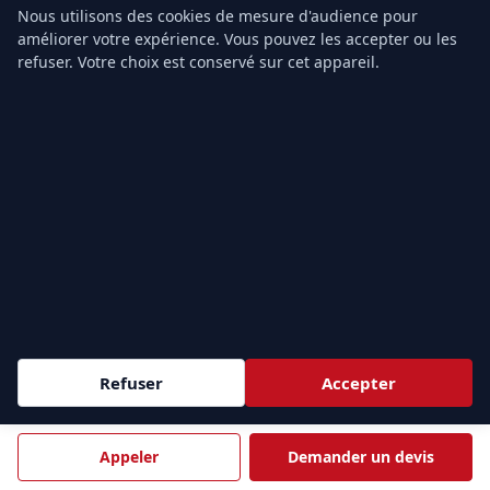
Formation PSE2
Nous utilisons des cookies de mesure d'audience pour
améliorer votre expérience. Vous pouvez les accepter ou les
refuser. Votre choix est conservé sur cet appareil.
TARIFS
Prix SST
Prix PSC1
Prix PSE1
Prix PSE2
Grille complète
Nos autres formations secourisme à
Refuser
Accepter
Pontault-Combault
Selon les besoins de vos équipes, retrouvez l'ensemble
Appeler
Demander un devis
de nos
formations aux premiers secours
disponibles à