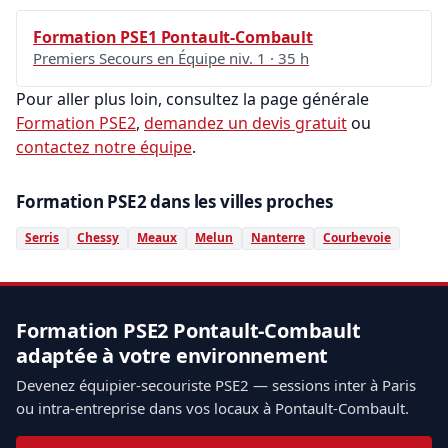
Formation PSE1 Pontault-Combault
Premiers Secours en Équipe niv. 1 · 35 h
Pour aller plus loin, consultez la page générale
Formation PSE2
,
demandez un devis gratuit
ou
contactez notre équipe
.
Formation PSE2 dans les villes proches
Serris
Chessy
Meaux
Melun
Nanterre
Courbevoie
Formation PSE2 Pontault-Combault
adaptée à votre environnement
Devenez équipier-secouriste PSE2 — sessions inter à Paris
ou intra-entreprise dans vos locaux à Pontault-Combault.