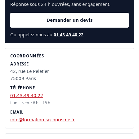
Réponse sous 24 h ouvrées, sans engagement.
Demander un devis
Ou appelez-nous au
01.43.49.40.22
COORDONNÉES
ADRESSE
42, rue Le Peletier
75009 Paris
TÉLÉPHONE
01.43.49.40.22
Lun. – ven. · 8 h – 18 h
EMAIL
info@formation-secourisme.fr