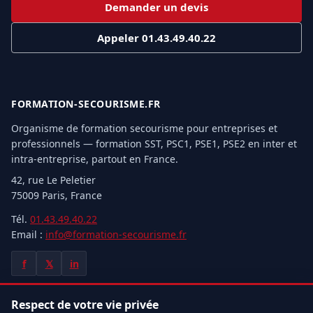
Demander un devis
Appeler 01.43.49.40.22
FORMATION-SECOURISME.FR
Organisme de formation secourisme pour entreprises et
professionnels — formation SST, PSC1, PSE1, PSE2 en inter et
intra-entreprise, partout en France.
42, rue Le Peletier
75009 Paris, France
Tél.
01.43.49.40.22
Email :
info@formation-secourisme.fr
f
𝕏
in
Respect de votre vie privée
NOS FORMATIONS