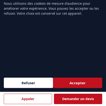
Nous utilisons des cookies de mesure d'audience pour
Formation SST
améliorer votre expérience. Vous pouvez les accepter ou les
Recyclage MAC SST
refuser. Votre choix est conservé sur cet appareil.
Formation PSC1
Formation PSE1
Formation PSE2
Devis gratuit
TARIFS & CONTACT
Prix Formation SST
Prix PSC1
Prix PSE1
Prix PSE2
Refuser
Accepter
Grille tarifaire
Notre organisme
Appeler
Demander un devis
Contact