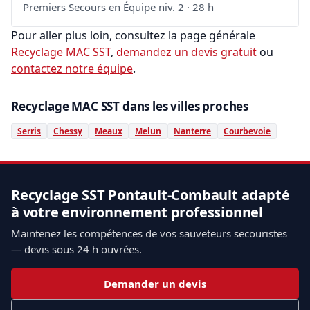
Premiers Secours en Équipe niv. 2 · 28 h
Pour aller plus loin, consultez la page générale
Recyclage MAC SST
,
demandez un devis gratuit
ou
contactez notre équipe
.
Recyclage MAC SST dans les villes proches
Serris
Chessy
Meaux
Melun
Nanterre
Courbevoie
Recyclage SST Pontault-Combault adapté
à votre environnement professionnel
Maintenez les compétences de vos sauveteurs secouristes
— devis sous 24 h ouvrées.
Demander un devis