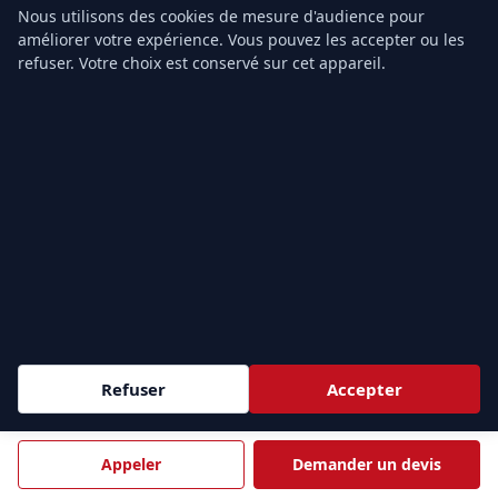
Recyclage MAC SST
Nous utilisons des cookies de mesure d'audience pour
Formation PSC1
améliorer votre expérience. Vous pouvez les accepter ou les
refuser. Votre choix est conservé sur cet appareil.
Formation PSE1
Formation PSE2
Devis gratuit
TARIFS & CONTACT
Prix Formation SST
Prix PSC1
Prix PSE1
Prix PSE2
Grille tarifaire
Notre organisme
Refuser
Accepter
Contact
Appeler
Demander un devis
ZONES D'INTERVENTION