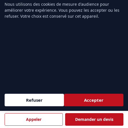
Formation PSE1
Nous utilisons des cookies de mesure d'audience pour
Formation PSE2
améliorer votre expérience. Vous pouvez les accepter ou les
refuser. Votre choix est conservé sur cet appareil.
Devis gratuit
TARIFS & CONTACT
Prix Formation SST
Prix PSC1
Prix PSE1
Prix PSE2
Grille tarifaire
Notre organisme
Contact
Refuser
Accepter
ZONES D'INTERVENTION
Sessions
intra-entreprise
partout en France et
inter-
Appeler
Demander un devis
e
entreprise
à Paris (9
). Nous formons vos équipes au plus