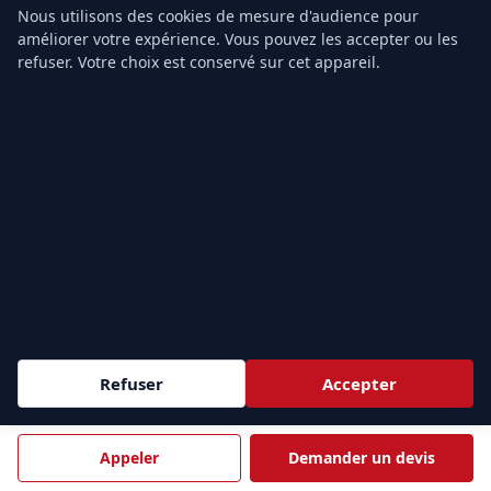
Nous utilisons des cookies de mesure d'audience pour
améliorer votre expérience. Vous pouvez les accepter ou les
Ou appelez-nous au
01.43.49.40.22
refuser. Votre choix est conservé sur cet appareil.
COORDONNÉES
ADRESSE
42, rue Le Peletier
75009 Paris
TÉLÉPHONE
01.43.49.40.22
Lun. – ven. · 8 h – 18 h
EMAIL
info@formation-secourisme.fr
Refuser
Accepter
NOS FORMATIONS
Formation SST
Appeler
Demander un devis
Recyclage MAC SST