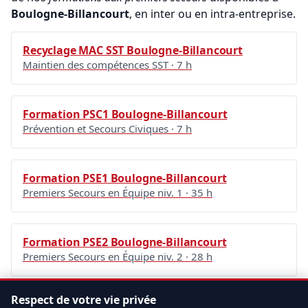
Boulogne-Billancourt
, en inter ou en intra-entreprise.
Recyclage MAC SST Boulogne-Billancourt
Maintien des compétences SST · 7 h
Formation PSC1 Boulogne-Billancourt
Prévention et Secours Civiques · 7 h
Formation PSE1 Boulogne-Billancourt
Premiers Secours en Équipe niv. 1 · 35 h
Formation PSE2 Boulogne-Billancourt
Premiers Secours en Équipe niv. 2 · 28 h
Pour aller plus loin, consultez la page générale
Respect de votre vie privée
Formation SST
,
demandez un devis gratuit
ou