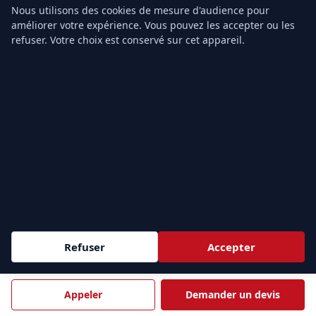
contactez notre équipe
.
Nous utilisons des cookies de mesure d'audience pour
améliorer votre expérience. Vous pouvez les accepter ou les
refuser. Votre choix est conservé sur cet appareil.
Formation SST dans les villes proches
Nanterre
Courbevoie
Issy-les-Moulineaux
Levallois-Perret
Clichy
Colombes
Formation SST Boulogne-Billancourt
adaptée à votre environnement
professionnel
Sessions inter à Paris ou intra-entreprise dans vos locaux à
Boulogne-Billancourt. Devis sous 24 h ouvrées.
Refuser
Accepter
Demander un devis
Appeler
Demander un devis
Appeler 01.43.49.40.22