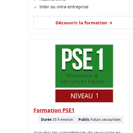
Inter ou intra-entreprise
Découvrir la formation →
Formation PSE1
Durée
35 h environ
Public
Futurs secouristes
Acquérir les compétences de secouriste en