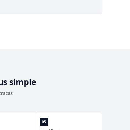
us simple
tracas
05