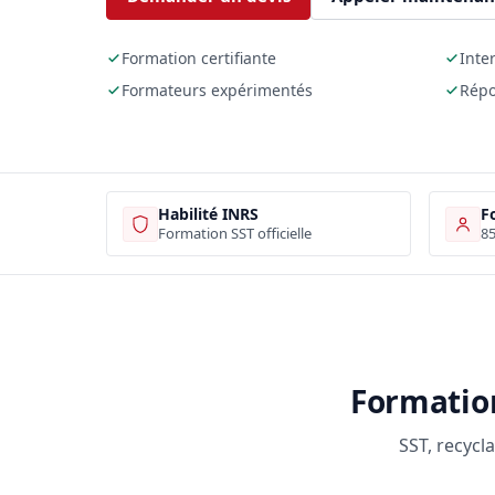
Formation certifiante
Inte
Formateurs expérimentés
Répo
Habilité INRS
F
Formation SST officielle
85
Formation
SST, recycl