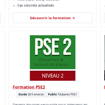
Cas concrets actualisés
Découvrir la formation →
Formation PSE2
Durée
28 h environ
Public
Titulaires PSE1
Devenir équipier-secouriste pour intervenir en