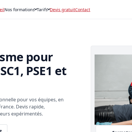
eil
Nos formations
Tarifs
Devis gratuit
Contact
isme pour
PSC1, PSE1 et
nnelle pour vos équipes, en
France. Devis rapide,
teurs expérimentés.
t