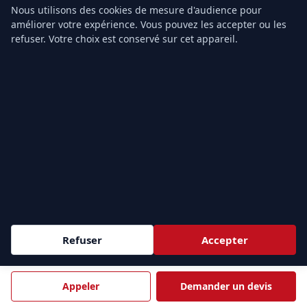
Champigny-sur-Marne
Nanterre
Nous utilisons des cookies de mesure d'audience pour
améliorer votre expérience. Vous pouvez les accepter ou les
refuser. Votre choix est conservé sur cet appareil.
Formation PSC1 Créteil adaptée à votre
environnement
Sessions inter à Paris ou intra-entreprise dans vos locaux à
Créteil. Devis sous 24 h ouvrées.
Demander un devis
Appeler 01.43.49.40.22
Refuser
Accepter
FORMATION-SECOURISME.FR
Organisme de formation secourisme pour entreprises et
Appeler
Demander un devis
professionnels — formation SST, PSC1, PSE1, PSE2 en inter et
intra-entreprise, partout en France.