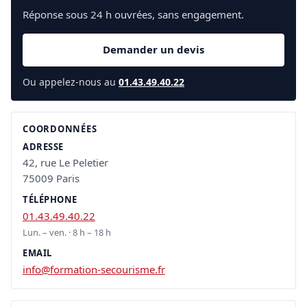
Réponse sous 24 h ouvrées, sans engagement.
Demander un devis
Ou appelez-nous au
01.43.49.40.22
COORDONNÉES
ADRESSE
42, rue Le Peletier
75009 Paris
TÉLÉPHONE
01.43.49.40.22
Lun. – ven. · 8 h – 18 h
EMAIL
info@formation-secourisme.fr