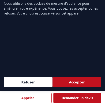
Contact
Nous utilisons des cookies de mesure d'audience pour
améliorer votre expérience. Vous pouvez les accepter ou les
refuser. Votre choix est conservé sur cet appareil.
ZONES D'INTERVENTION
Sessions
intra-entreprise
partout en France et
inter-
e
entreprise
à Paris (9
). Nous formons vos équipes au plus
près de vos sites.
Demander un devis →
ÎLE-DE-FRANCE & PARIS
PARIS
HAUTS-DE-SEINE
75
92
Refuser
Accepter
Paris
Nanterre
Courbevoie
Boulogne-Billancourt
Appeler
Demander un devis
Issy-les-Moulineaux