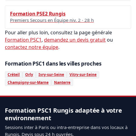
Formation PSE2 Rungis
Premiers Secours en Équipe niv. 2 · 28 h
Pour aller plus loin, consultez la page générale
Formation PSC1
,
demandez un devis gratuit
ou
contactez notre équipe
.
Formation PSC1 dans les villes proches
Créteil
Orly
Ivry-sur-Seine
Vitry-sur-Seine
Champigny-sur-Marne
Nanterre
Formation PSC1 Rungis adaptée à votre
environnement
Sessions inter à Paris ou intra-entreprise dans vos locaux à
Rungis. Devis sous 24 h ouvrées.