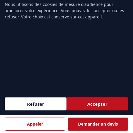
près de vos sites.
Nous utilisons des cookies de mesure d'audience pour
améliorer votre expérience. Vous pouvez les accepter ou les
refuser. Votre choix est conservé sur cet appareil.
Demander un devis →
ÎLE-DE-FRANCE & PARIS
PARIS
HAUTS-DE-SEINE
75
92
Paris
Nanterre
Courbevoie
Boulogne-Billancourt
Issy-les-Moulineaux
Levallois-Perret
Clichy
Refuser
Accepter
Colombes
SEINE-SAINT-DENIS
VAL-DE-MARNE
93
94
Appeler
Demander un devis
Saint-Denis
Créteil
Aubervilliers
Rungis