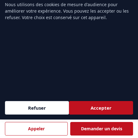
Nous utilisons des cookies de mesure d'audience pour
Recyclage MAC SST
améliorer votre expérience. Vous pouvez les accepter ou les
Formation PSC1
refuser. Votre choix est conservé sur cet appareil.
Formation PSE1
Formation PSE2
Devis gratuit
TARIFS & CONTACT
Prix Formation SST
Prix PSC1
Prix PSE1
Prix PSE2
Grille tarifaire
Refuser
Accepter
Notre organisme
Contact
Appeler
Demander un devis