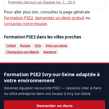
Premiers Secours en Équipe niv. 1 · 35 h
Pour aller plus loin, consultez la page générale
Formation PSE2
,
demandez un devis gratuit
ou
contactez notre équipe
.
Formation PSE2 dans les villes proches
Créteil
Rungis
Orly
Vitry-sur-Seine
Champigny-sur-Marne
Nanterre
Formation PSE2 Ivry-sur-Seine adaptée à
votre environnement
Devenez équipier-secouriste PSE2 — sessions inter à Paris
ou intra-entreprise dans vos locaux à Ivry-sur-Seine.
Demander un devis