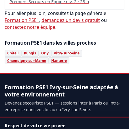
Premiers Secours en Équipe niv. 2 · 28 h
Pour aller plus loin, consultez la page générale
Formation PSE1
,
demandez un devis gratuit
ou
contactez notre équipe
.
Formation PSE1 dans les villes proches
Créteil
Rungis
Orly
Vitry-sur-Seine
Champigny-sur-Marne
Nanterre
Formation PSE1 Ivry-sur-Seine adaptée à
votre environnement
Devenez secouriste PSE1 — sessions inter à Paris ou intra-
entreprise dans vos locaux à Ivry-sur-Seine.
Demander un devis
Respect de votre vie privée