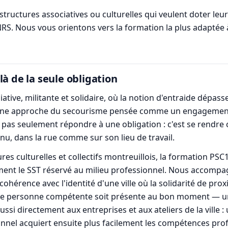
structures associatives ou culturelles qui veulent doter le
NRS. Nous vous orientons vers la formation la plus adaptée à 
à de la seule obligation
ative, militante et solidaire, où la notion d'entraide dépasse 
 à une approche du secourisme pensée comme un engagement
 pas seulement répondre à une obligation : c'est se rendre 
nnu, dans la rue comme sur son lieu de travail.
es culturelles et collectifs montreuillois, la formation PSC1
lement le SST réservé au milieu professionnel. Nous accomp
cohérence avec l'identité d'une ville où la solidarité de pro
'une personne compétente soit présente au bon moment — u
ussi directement aux entreprises et aux ateliers de la ville : 
nnel acquiert ensuite plus facilement les compétences prof