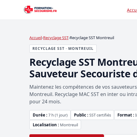
Accu
Accueil
Recyclage SST
Recyclage SST Montreuil
RECYCLAGE SST · MONTREUIL
Recyclage SST Montre
Sauveteur Secouriste d
Maintenez les compétences de vos sauveteurs s
Montreuil. Recyclage MAC SST en inter ou intra
pour 24 mois.
Durée :
7 h (1 jour)
Public :
SST certifiés
Format :
I
Localisation :
Montreuil