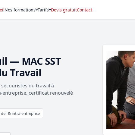
eil
Nos formations
Tarifs
Devis gratuit
Contact
uil — MAC SST
u Travail
ecouristes du travail à
-entreprise, certificat renouvelé
nter & intra-entreprise