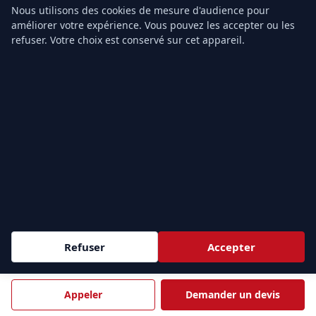
Contact
Nous utilisons des cookies de mesure d'audience pour
améliorer votre expérience. Vous pouvez les accepter ou les
refuser. Votre choix est conservé sur cet appareil.
ZONES D'INTERVENTION
Sessions
intra-entreprise
partout en France et
inter-
e
entreprise
à Paris (9
). Nous formons vos équipes au plus
près de vos sites.
Demander un devis →
ÎLE-DE-FRANCE & PARIS
PARIS
HAUTS-DE-SEINE
75
92
Refuser
Accepter
Paris
Nanterre
Courbevoie
Boulogne-Billancourt
Appeler
Demander un devis
Issy-les-Moulineaux