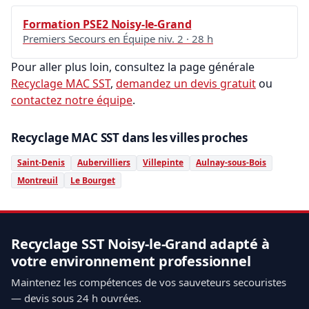
Formation PSE2 Noisy-le-Grand
Premiers Secours en Équipe niv. 2 · 28 h
Pour aller plus loin, consultez la page générale
Recyclage MAC SST
,
demandez un devis gratuit
ou
contactez notre équipe
.
Recyclage MAC SST dans les villes proches
Saint-Denis
Aubervilliers
Villepinte
Aulnay-sous-Bois
Montreuil
Le Bourget
Recyclage SST Noisy-le-Grand adapté à
votre environnement professionnel
Maintenez les compétences de vos sauveteurs secouristes
— devis sous 24 h ouvrées.