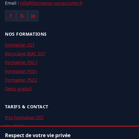
Email :
info@formation-secourisme.fr
f
𝕏
in
NOS FORMATIONS
Formation SST
Recyclage MAC SST
Formation PSC1
Formation PSE1
Formation PSE2
Devis gratuit
TARIFS & CONTACT
Prix Formation SST
Prix PSC1
Respect de votre vie privée
Prix PSE1