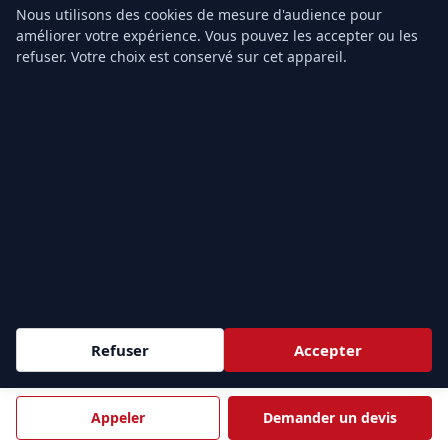
Nous utilisons des cookies de mesure d'audience pour
Prix PSE2
améliorer votre expérience. Vous pouvez les accepter ou les
Grille tarifaire
refuser. Votre choix est conservé sur cet appareil.
Notre organisme
Contact
ZONES D'INTERVENTION
Sessions
intra-entreprise
partout en France et
inter-
e
entreprise
à Paris (9
). Nous formons vos équipes au plus
près de vos sites.
Demander un devis →
Refuser
Accepter
ÎLE-DE-FRANCE & PARIS
Appeler
Demander un devis
PARIS
HAUTS-DE-SEINE
75
92