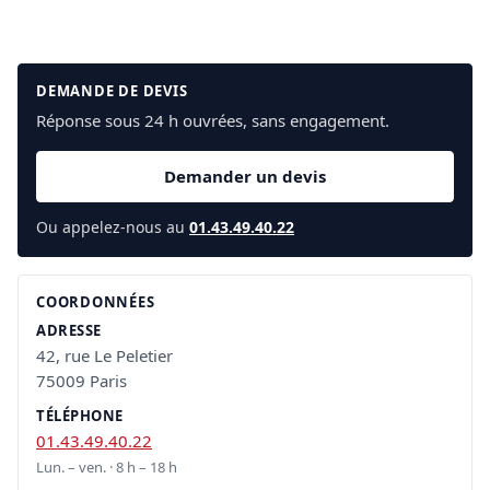
DEMANDE DE DEVIS
Réponse sous 24 h ouvrées, sans engagement.
Demander un devis
Ou appelez-nous au
01.43.49.40.22
COORDONNÉES
ADRESSE
42, rue Le Peletier
75009 Paris
TÉLÉPHONE
01.43.49.40.22
Lun. – ven. · 8 h – 18 h