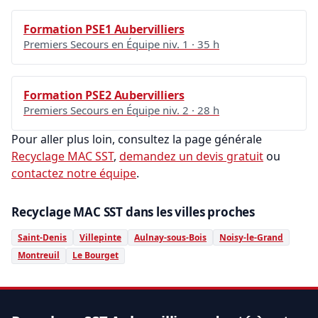
Formation PSE1 Aubervilliers
Premiers Secours en Équipe niv. 1 · 35 h
Formation PSE2 Aubervilliers
Premiers Secours en Équipe niv. 2 · 28 h
Pour aller plus loin, consultez la page générale
Recyclage MAC SST
,
demandez un devis gratuit
ou
contactez notre équipe
.
Recyclage MAC SST dans les villes proches
Saint-Denis
Villepinte
Aulnay-sous-Bois
Noisy-le-Grand
Montreuil
Le Bourget