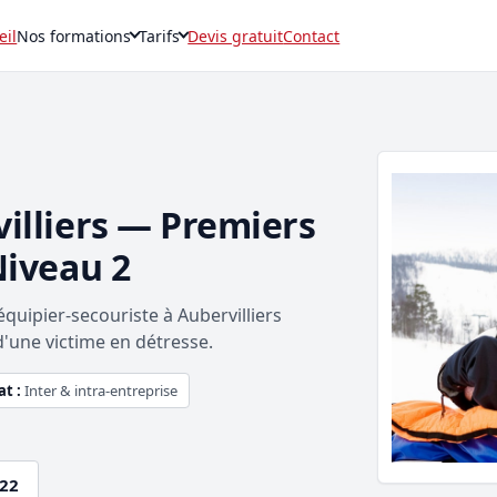
eil
Nos formations
Tarifs
Devis gratuit
Contact
illiers — Premiers
Niveau 2
uipier-secouriste à Aubervilliers
d'une victime en détresse.
t :
Inter & intra-entreprise
.22