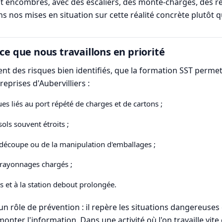
 encombrés, avec des escaliers, des monte-charges, des rés
ns nos mises en situation sur cette réalité concrète plutôt 
ce que nous travaillons en priorité
nt des risques bien identifiés, que la formation SST permet d
eprises d'Aubervilliers :
s liés au port répété de charges et de cartons ;
sols souvent étroits ;
a découpe ou de la manipulation d'emballages ;
 rayonnages chargés ;
s et à la station debout prolongée.
un rôle de prévention : il repère les situations dangereuse
monter l'information. Dans une activité où l'on travaille vite