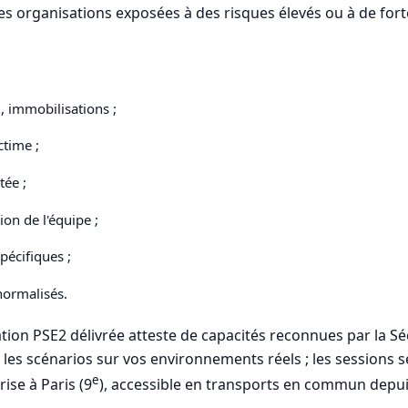
 les organisations exposées à des risques élevés ou à de for
u, immobilisations ;
ctime ;
tée ;
ion de l'équipe ;
pécifiques ;
normalisés.
tation PSE2 délivrée atteste de capacités reconnues par la Sé
s les scénarios sur vos environnements réels ; les sessions
e
ise à Paris (9
), accessible en transports en commun depuis