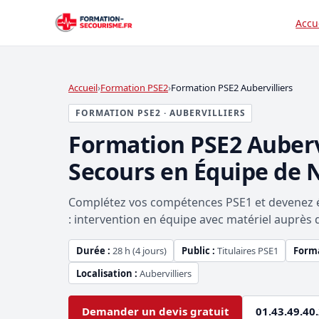
Accu
Accueil
Formation PSE2
Formation PSE2 Aubervilliers
FORMATION PSE2 · AUBERVILLIERS
Formation PSE2 Auberv
Secours en Équipe de 
Complétez vos compétences PSE1 et devenez éq
: intervention en équipe avec matériel auprès 
Durée :
28 h (4 jours)
Public :
Titulaires PSE1
Forma
Localisation :
Aubervilliers
Demander un devis gratuit
01.43.49.40