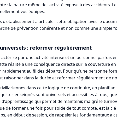
dente : la nature même de l'activité expose à des accidents. Le
réellement vos équipes.
 d'établissement à articuler cette obligation avec le docum
arche de prévention cohérente et non comme une simple for
 universels : reformer régulièrement
actérise par une activité intense et un personnel parfois en
tte réalité a une conséquence directe sur la couverture en 
r rapidement au fil des départs. Pour qu'une personne form
ut raisonner dans la durée et reformer régulièrement de no
illariennes dans cette logique de continuité, en planifiant 
gestes enseignés sont universels et accessibles à tous, quelle
té d'apprentissage qui permet de maintenir, malgré le turno
t que de former une fois pour solde de tout compte, est la cl
s, en début de session, de rappeler les fondamentaux à ceux