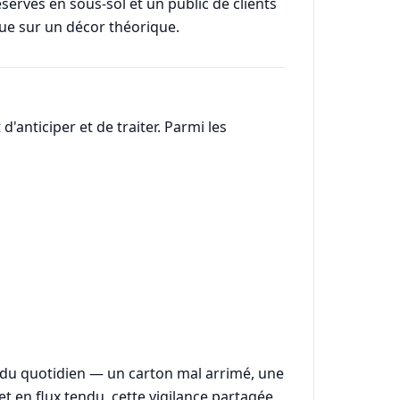
erves en sous-sol et un public de clients
que sur un décor théorique.
'anticiper et de traiter. Parmi les
s du quotidien — un carton mal arrimé, une
 et en flux tendu, cette vigilance partagée