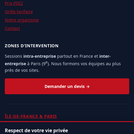
Prix PSE2
Grille tarifaire
Notre organisme
Contact
ZONES D'INTERVENTION
Sessions
intra-entreprise
partout en France et
inter-
e
entreprise
à Paris (9
). Nous formons vos équipes au plus
près de vos sites.
Demander un devis →
ÎLE-DE-FRANCE & PARIS
PARIS
HAUTS-DE-SEINE
75
92
Respect de votre vie privée