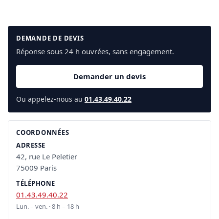
DEMANDE DE DEVIS
Réponse sous 24 h ouvrées, sans engagement.
Demander un devis
Ou appelez-nous au
01.43.49.40.22
COORDONNÉES
ADRESSE
42, rue Le Peletier
75009 Paris
TÉLÉPHONE
01.43.49.40.22
Lun. – ven. · 8 h – 18 h