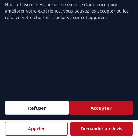
Paris
Nanterre
Nous utilisons des cookies de mesure d'audience pour
Courbevoie
améliorer votre expérience. Vous pouvez les accepter ou les
Boulogne-Billancourt
refuser. Votre choix est conservé sur cet appareil.
Issy-les-Moulineaux
Levallois-Perret
Clichy
Colombes
SEINE-SAINT-DENIS
VAL-DE-MARNE
93
94
Saint-Denis
Créteil
Aubervilliers
Rungis
Villepinte
Orly
Aulnay-sous-Bois
Ivry-sur-Seine
Noisy-le-Grand
Vitry-sur-Seine
Montreuil
Champigny-sur-Marne
Le Bourget
Refuser
Accepter
VAL-D'OISE
YVELINES
95
78
Roissy-en-France
Vélizy-Villacoublay
Appeler
Demander un devis
Cergy
Versailles
Argenteuil
Montigny-le-Bretonneux