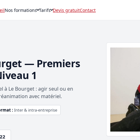
eil
Nos formations
Tarifs
Devis gratuit
Contact
urget — Premiers
Niveau 1
 à Le Bourget : agir seul ou en
réanimation avec matériel.
ormat :
Inter & intra-entreprise
.22