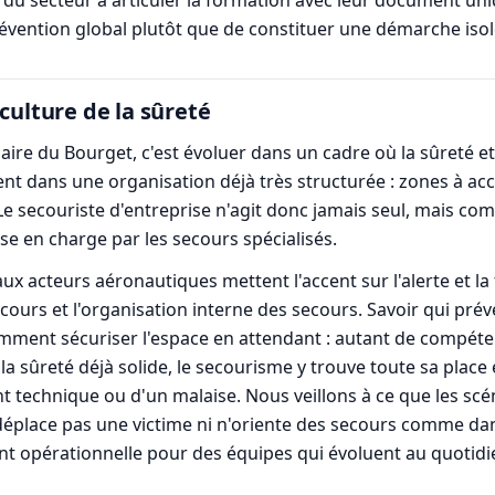
 du secteur à articuler la formation avec leur document uni
révention global plutôt que de constituer une démarche isol
culture de la sûreté
aire du Bourget, c'est évoluer dans un cadre où la sûreté e
ent dans une organisation déjà très structurée : zones à ac
Le secouriste d'entreprise n'agit donc jamais seul, mais co
rise en charge par les secours spécialisés.
 acteurs aéronautiques mettent l'accent sur l'alerte et la t
secours et l'organisation interne des secours. Savoir qui p
mment sécuriser l'espace en attendant : autant de compét
 la sûreté déjà solide, le secourisme y trouve toute sa place e
ent technique ou d'un malaise. Nous veillons à ce que les scén
 déplace pas une victime ni n'oriente des secours comme da
t opérationnelle pour des équipes qui évoluent au quotidie