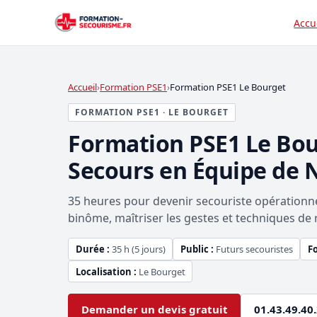
Accu
Accueil
Formation PSE1
Formation PSE1 Le Bourget
FORMATION PSE1 · LE BOURGET
Formation PSE1 Le Bo
Secours en Équipe de 
35 heures pour devenir secouriste opérationnel
binôme, maîtriser les gestes et techniques de 
Durée :
35 h (5 jours)
Public :
Futurs secouristes
F
Localisation :
Le Bourget
Demander un devis gratuit
01.43.49.40