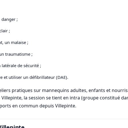
n danger ;
lair ;
t, un malaise ;
 un traumatisme ;
latérale de sécurité ;
et utiliser un défibrillateur (DAE).
liers pratiques sur mannequins adultes, enfants et nourriss
illepinte, la session se tient en intra (groupe constitué dan
nsports en commun depuis Villepinte.
illepinte