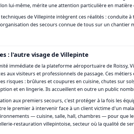
alon lui-même, mérite une attention particulière en matière
echniques de Villepinte intègrent ces réalités : conduite à
 organisation des secours connue de tous sur un chantier m
es : l'autre visage de Villepinte
mité immédiate de la plateforme aéroportuaire de Roissy, Vi
vices aux visiteurs et professionnels de passage. Ces métiers
s risques : brûlures et coupures en cuisine, chutes sur sols 
ion et en lingerie. Ils accueillent en outre un public nomb
tion aux premiers secours, c'est protéger à la fois les équip
e le premier à intervenir face à un client victime d'un mal
vironnements — cuisine, salle, hall, chambres — pour que l
llerie-restauration villepintoise, secteur où la qualité de s