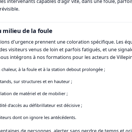
s intervenants capables d'agir vite, dans une foule, parfoi
révisible.
u milieu de la foule
ations d'urgence prennent une coloration spécifique. Les 
s visiteurs venus de loin et parfois fatigués, et une sig
nous intégrons à nos formations pour les acteurs de Villepin
 chaleur, à la foule et à la station debout prolongée ;
nds, sur structures et en hauteur ;
lation de matériel et de mobilier ;
ité d'accès au défibrillateur est décisive ;
siteurs dont on ignore les antécédents.
centaines de personnes, alerter sans perdre de temps et or