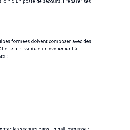
s loin d'un poste de secours. Préparer ses
équipes formées doivent composer avec des
nalétique mouvante d'un événement à
te :
ienter les secours dans un hall immense :