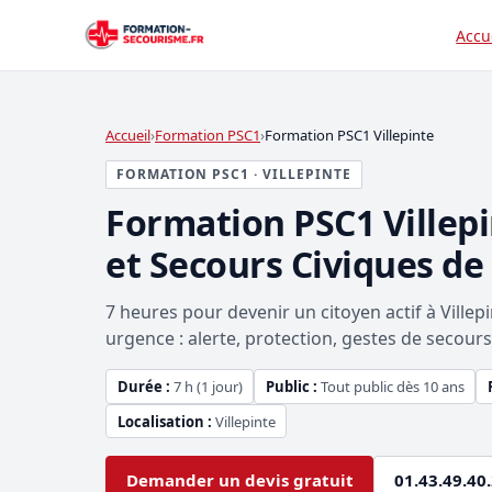
Accu
Accueil
Formation PSC1
Formation PSC1 Villepinte
FORMATION PSC1 · VILLEPINTE
Formation PSC1 Villep
et Secours Civiques de
7 heures pour devenir un citoyen actif à Villep
urgence : alerte, protection, gestes de secours e
Durée :
7 h (1 jour)
Public :
Tout public dès 10 ans
Localisation :
Villepinte
Demander un devis gratuit
01.43.49.40