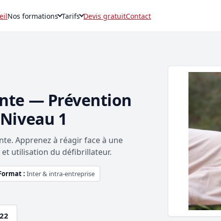
eil
Nos formations
Tarifs
Devis gratuit
Contact
inte — Prévention
 Niveau 1
inte. Apprenez à réagir face à une
t utilisation du défibrillateur.
Format :
Inter & intra-entreprise
.22