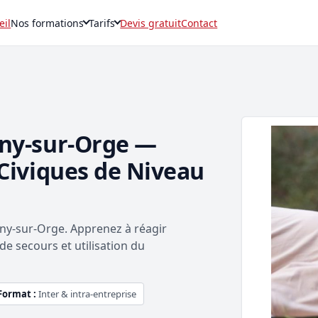
eil
Nos formations
Tarifs
Devis gratuit
Contact
gny-sur-Orge —
Civiques de Niveau
gny-sur-Orge. Apprenez à réagir
de secours et utilisation du
Format :
Inter & intra-entreprise