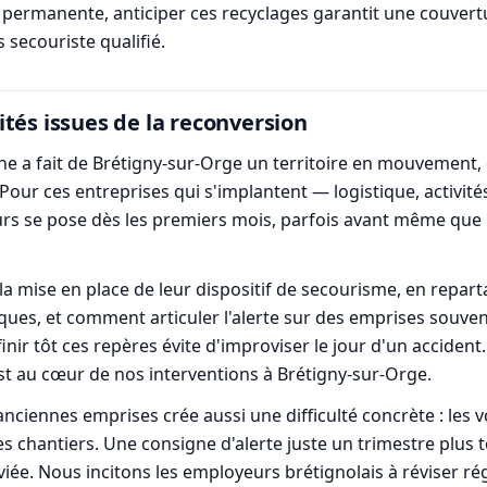
t permanente, anticiper ces recyclages garantit une couvert
 secouriste qualifié.
tés issues de la reconversion
e a fait de Brétigny-sur-Orge un territoire en mouvement, où
 Pour ces entreprises qui s'implantent — logistique, activi
s se pose dès les premiers mois, parfois avant même que l
mise en place de leur dispositif de secourisme, en repartan
sques, et comment articuler l'alerte sur des emprises souve
ir tôt ces repères évite d'improviser le jour d'un accident
 est au cœur de nos interventions à Brétigny-sur-Orge.
anciennes emprises crée aussi une difficulté concrète : les v
es chantiers. Une consigne d'alerte juste un trimestre plus
viée. Nous incitons les employeurs brétignolais à réviser r