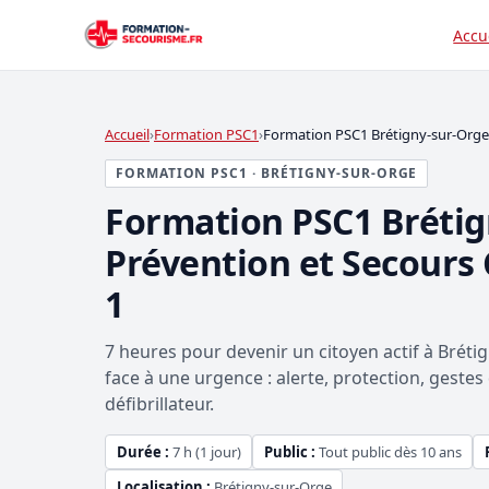
Accu
Accueil
Formation PSC1
Formation PSC1 Brétigny-sur-Orge
FORMATION PSC1 · BRÉTIGNY-SUR-ORGE
Formation PSC1 Bréti
Prévention et Secours 
1
7 heures pour devenir un citoyen actif à Bréti
face à une urgence : alerte, protection, gestes 
défibrillateur.
Durée :
7 h (1 jour)
Public :
Tout public dès 10 ans
Localisation :
Brétigny-sur-Orge