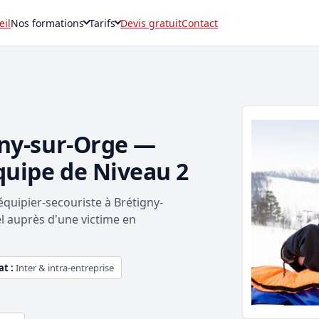
eil
Nos formations
Tarifs
Devis gratuit
Contact
gny-sur-Orge —
quipe de Niveau 2
uipier-secouriste à Brétigny-
l auprès d'une victime en
t :
Inter & intra-entreprise