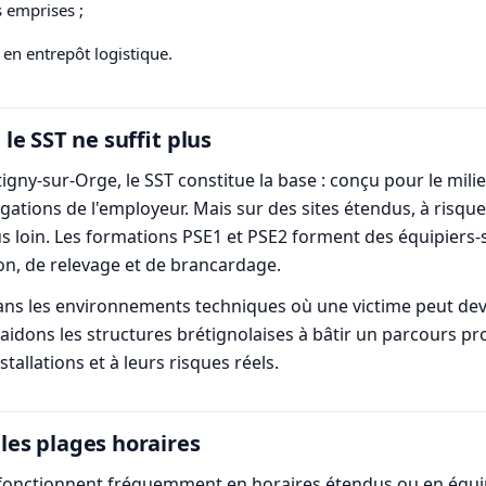
s emprises ;
 en entrepôt logistique.
e SST ne suffit plus
y-sur-Orge, le SST constitue la base : conçu pour le milieu 
gations de l'employeur. Mais sur des sites étendus, à risqu
 plus loin. Les formations PSE1 et PSE2 forment des équipiers
ion, de relevage et de brancardage.
ns les environnements techniques où une victime peut devo
 aidons les structures brétignolaises à bâtir un parcours pr
tallations et à leurs risques réels.
 les plages horaires
 fonctionnent fréquemment en horaires étendus ou en équip