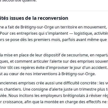
 secouriste qualifié.
tés issues de la reconversion
e a fait de Brétigny-sur-Orge un territoire en mouvement, où
 Pour ces entreprises qui s'implantent — logistique, activi
s se pose dès les premiers mois, parfois avant même que l
mise en place de leur dispositif de secourisme, en repartan
sques, et comment articuler l'alerte sur des emprises souve
ir tôt ces repères évite d'improviser le jour d'un accident
 est au cœur de nos interventions à Brétigny-sur-Orge.
anciennes emprises crée aussi une difficulté concrète : les v
es chantiers. Une consigne d'alerte juste un trimestre plus
viée. Nous incitons les employeurs brétignolais à réviser r
 croissance, afin que la montée en charge des effectifs ne 