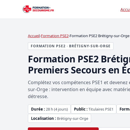
Accu
Accueil
Formation PSE2
Formation PSE2 Brétigny-sur-Orge
FORMATION PSE2 · BRÉTIGNY-SUR-ORGE
Formation PSE2 Bréti
Premiers Secours en É
Complétez vos compétences PSE1 et devenez éq
sur-Orge : intervention en équipe avec matérie
détresse.
Durée :
28 h (4 jours)
Public :
Titulaires PSE1
Forma
Localisation :
Brétigny-sur-Orge