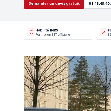
Demander un devis gratuit
01.43.49.40
Habilité INRS
F
Formation SST officielle
85