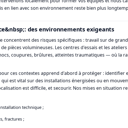
s intervenons localement pour former vos équipes et nous c
pris en lien avec son environnement reste bien plus longtemp
nce&nbsp;: des environnements exigeants
e concentrent des risques spécifiques : travail sur de grande
de pièces volumineuses. Les centres d'essais et les atelier
cs, coupures, brûlures, atteintes traumatiques — où la rap
pour ces contextes apprend d'abord à protéger : identifier 
 qui est vital sur des installations énergisées ou en mouveme
alisation est difficile, et secourir. Nos mises en situation 
nstallation technique ;
, fractures ;