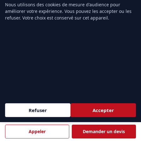
Nous utilisons des cookies de mesure d'audience pour
améliorer votre expérience. Vous pouvez les accepter ou les
Appeler 01.43.49.40.22
refuser. Votre choix est conservé sur cet appareil.
FORMATION-SECOURISME.FR
Organisme de formation secourisme pour entreprises et
professionnels — formation SST, PSC1, PSE1, PSE2 en inter et
intra-entreprise, partout en France.
42, rue Le Peletier
75009 Paris, France
Tél.
01.43.49.40.22
Email :
info@formation-secourisme.fr
Refuser
Accepter
f
𝕏
in
Appeler
Demander un devis
NOS FORMATIONS