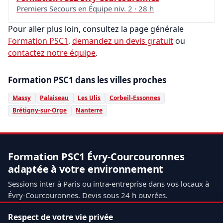
Premiers Secours en Équipe niv. 2 · 28 h
Pour aller plus loin, consultez la page générale
Formation PSC1
,
demandez un devis gratuit
ou
contactez notre équipe
.
Formation PSC1 dans les villes proches
Massy
Palaiseau
Les Ulis
Corbeil-Essonnes
Brétigny-sur-Orge
Nanterre
Formation PSC1 Évry-Courcouronnes
adaptée à votre environnement
Sessions inter à Paris ou intra-entreprise dans vos locaux à
Évry-Courcouronnes. Devis sous 24 h ouvrées.
Respect de votre vie privée
Demander un devis