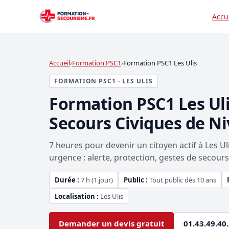
Accu
Accueil
Formation PSC1
Formation PSC1 Les Ulis
FORMATION PSC1 · LES ULIS
Formation PSC1 Les Ul
Secours Civiques de Ni
7 heures pour devenir un citoyen actif à Les Ul
urgence : alerte, protection, gestes de secours e
Durée :
7 h (1 jour)
Public :
Tout public dès 10 ans
Localisation :
Les Ulis
Demander un devis gratuit
01.43.49.40