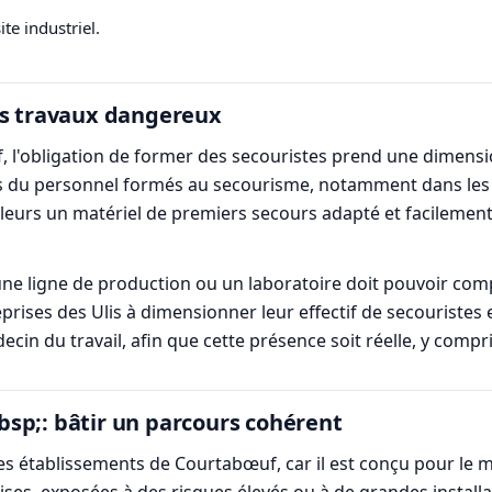
ite industriel.
es travaux dangereux
l'obligation de former des secouristes prend une dimension
 du personnel formés au secourisme, notamment dans les a
illeurs un matériel de premiers secours adapté et facilement
, une ligne de production ou un laboratoire doit pouvoir c
eprises des Ulis à dimensionner leur effectif de secouriste
ecin du travail, afin que cette présence soit réelle, y compr
sp;: bâtir un parcours cohérent
es établissements de Courtabœuf, car il est conçu pour le mi
ises, exposées à des risques élevés ou à de grandes installat