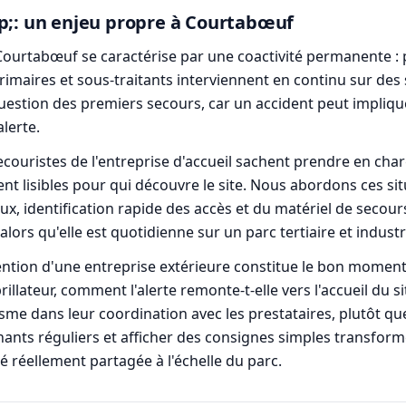
sp;: un enjeu propre à Courtabœuf
Courtabœuf se caractérise par une coactivité permanente :
imaires et sous-traitants interviennent en continu sur des s
uestion des premiers secours, car un accident peut impliq
alerte.
 secouristes de l'entreprise d'accueil sachent prendre en cha
ient lisibles pour qui découvre le site. Nous abordons ces si
ux, identification rapide des accès et du matériel de secour
ors qu'elle est quotidienne sur un parc tertiaire et industr
vention d'une entreprise extérieure constitue le bon moment p
brillateur, comment l'alerte remonte-t-elle vers l'accueil du
me dans leur coordination avec les prestataires, plutôt que 
enants réguliers et afficher des consignes simples transfor
é réellement partagée à l'échelle du parc.