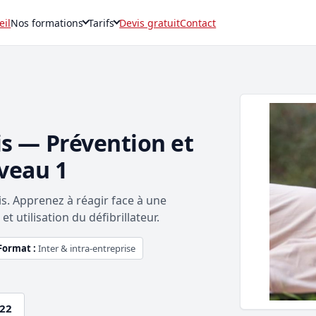
eil
Nos formations
Tarifs
Devis gratuit
Contact
is — Prévention et
veau 1
is. Apprenez à réagir face à une
t utilisation du défibrillateur.
Format :
Inter & intra-entreprise
.22