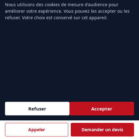
Nous utilisons des cookies de mesure d'audience pour
TARIFS & CONTACT
améliorer votre expérience. Vous pouvez les accepter ou les
Prix Formation SST
refuser. Votre choix est conservé sur cet appareil.
Prix PSC1
Prix PSE1
Prix PSE2
Grille tarifaire
Notre organisme
Contact
ZONES D'INTERVENTION
Sessions
intra-entreprise
partout en France et
inter-
e
entreprise
à Paris (9
). Nous formons vos équipes au plus
Refuser
Accepter
près de vos sites.
Appeler
Demander un devis
Demander un devis →