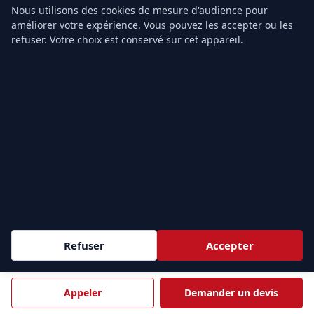
75009 Paris, France
Nous utilisons des cookies de mesure d'audience pour
Tél.
01.43.49.40.22
améliorer votre expérience. Vous pouvez les accepter ou les
Email :
info@formation-secourisme.fr
refuser. Votre choix est conservé sur cet appareil.
f
𝕏
in
NOS FORMATIONS
Formation SST
Recyclage MAC SST
Formation PSC1
Formation PSE1
Formation PSE2
Devis gratuit
Refuser
Accepter
TARIFS & CONTACT
Appeler
Demander un devis
Prix Formation SST