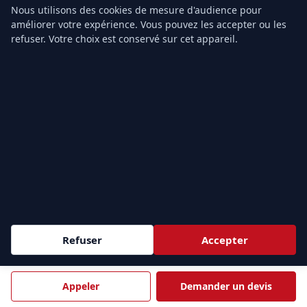
Cergy
Versailles
Nous utilisons des cookies de mesure d'audience pour
améliorer votre expérience. Vous pouvez les accepter ou les
Argenteuil
Montigny-le-Bretonneux
refuser. Votre choix est conservé sur cet appareil.
Gonesse
Guyancourt
Sarcelles
Poissy
Saint-Ouen-l'Aumône
Saint-Germain-en-Laye
ESSONNE
SEINE-ET-MARNE
91
77
Massy
Serris
Palaiseau
Chessy
Évry-Courcouronnes
Meaux
Les Ulis
Melun
Corbeil-Essonnes
Pontault-Combault
Brétigny-sur-Orge
AUTRES GRANDES VILLES
Refuser
Accepter
Bordeaux
Nantes
Montpellier
Toulouse
Appeler
Demander un devis
Marseille
Nice