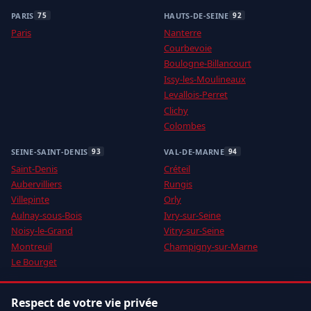
PARIS
HAUTS-DE-SEINE
75
92
Paris
Nanterre
Courbevoie
Boulogne-Billancourt
Issy-les-Moulineaux
Levallois-Perret
Clichy
Colombes
SEINE-SAINT-DENIS
VAL-DE-MARNE
93
94
Saint-Denis
Créteil
Aubervilliers
Rungis
Villepinte
Orly
Aulnay-sous-Bois
Ivry-sur-Seine
Noisy-le-Grand
Vitry-sur-Seine
Montreuil
Champigny-sur-Marne
Le Bourget
VAL-D'OISE
YVELINES
95
78
Respect de votre vie privée
Roissy-en-France
Vélizy-Villacoublay