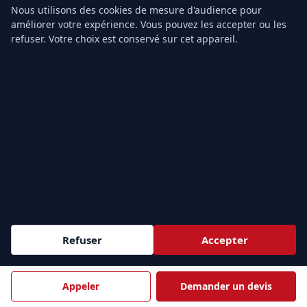
ÎLE-DE-FRANCE & PARIS
Nous utilisons des cookies de mesure d'audience pour
améliorer votre expérience. Vous pouvez les accepter ou les
PARIS
HAUTS-DE-SEINE
75
92
refuser. Votre choix est conservé sur cet appareil.
Paris
Nanterre
Courbevoie
Boulogne-Billancourt
Issy-les-Moulineaux
Levallois-Perret
Clichy
Colombes
SEINE-SAINT-DENIS
VAL-DE-MARNE
93
94
Saint-Denis
Créteil
Aubervilliers
Rungis
Villepinte
Orly
Aulnay-sous-Bois
Ivry-sur-Seine
Refuser
Accepter
Noisy-le-Grand
Vitry-sur-Seine
Montreuil
Champigny-sur-Marne
Le Bourget
Appeler
Demander un devis
VAL-D'OISE
YVELINES
95
78