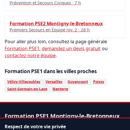
Prévention et Secours Civiques · 7 h
Formation PSE2 Montigny-le-Bretonneux
Premiers Secours en Équipe niv. 2 · 28 h
Pour aller plus loin, consultez la page générale
Formation PSE1
,
demandez un devis gratuit
ou
contactez notre équipe
.
Formation PSE1 dans les villes proches
Vélizy-Villacoublay
Versailles
Guyancourt
Poissy
Saint-Germain-en-Laye
Nanterre
Formation PSE1 Montigny-le-Bretonneux
adaptée à votre environnement
Respect de votre vie privée