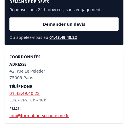
DEMANDE DE DEVIS
Réponse sous 24 h ouvrées, sans engagement.
Demander un devis
Ou appelez-nous au
01.43.49.40.22
COORDONNÉES
ADRESSE
42, rue Le Peletier
75009 Paris
TÉLÉPHONE
01.43.49.40.22
Lun. – ven. · 8 h – 18 h
EMAIL
info@formation-secourisme.fr