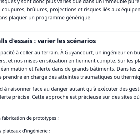
 risques y sont donc plus variés que dans un immeuble purem
es coupures, brûlures, projections et risques liés aux équi
 sans plaquer un programme générique.
s d'essais : varier les scénarios
apacité à coller au terrain. À Guyancourt, un ingénieur en b
s, et nos mises en situation en tiennent compte. Sur les pla
éanimation et l'alerte dans de grands bâtiments. Dans les zo
de prendre en charge des atteintes traumatiques ou thermi
d à raisonner face au danger autant qu'à exécuter des geste
erte précise. Cette approche est précieuse sur des sites où l
a fabrication de prototypes ;
 plateaux d'ingénierie ;