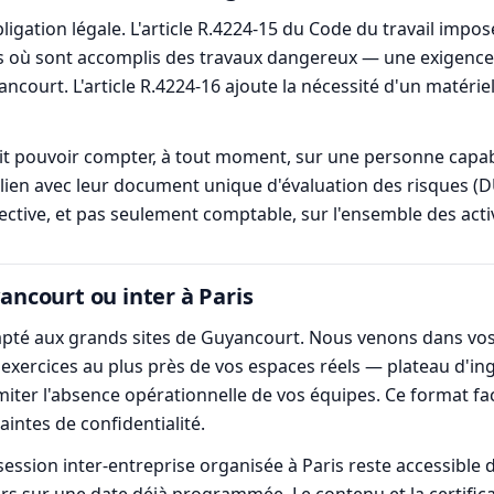
ligation légale. L'article R.4224-15 du Code du travail impo
ers où sont accomplis des travaux dangereux — une exigence
ancourt. L'article R.4224-16 ajoute la nécessité d'un matéri
t pouvoir compter, à tout moment, sur une personne capab
en avec leur document unique d'évaluation des risques (DUER
ective, et pas seulement comptable, sur l'ensemble des activ
yancourt ou inter à Paris
dapté aux grands sites de Guyancourt. Nous venons dans vos
xercices au plus près de vos espaces réels — plateau d'ingé
iter l'absence opérationnelle de vos équipes. Ce format fac
aintes de confidentialité.
ession inter-entreprise organisée à Paris reste accessible 
rs sur une date déjà programmée. Le contenu et la certifica