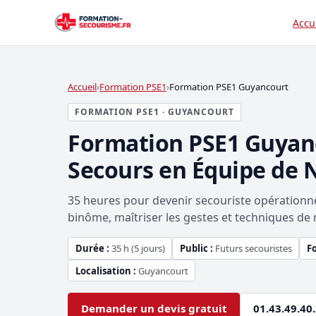
Accu
Accueil
Formation PSE1
Formation PSE1 Guyancourt
FORMATION PSE1 · GUYANCOURT
Formation PSE1 Guyan
Secours en Équipe de 
35 heures pour devenir secouriste opérationne
binôme, maîtriser les gestes et techniques de 
Durée :
35 h (5 jours)
Public :
Futurs secouristes
F
Localisation :
Guyancourt
Demander un devis gratuit
01.43.49.40