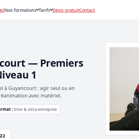
eil
Nos formations
Tarifs
Devis gratuit
Contact
court — Premiers
Niveau 1
l à Guyancourt : agir seul ou en
réanimation avec matériel.
ormat :
Inter & intra-entreprise
.22