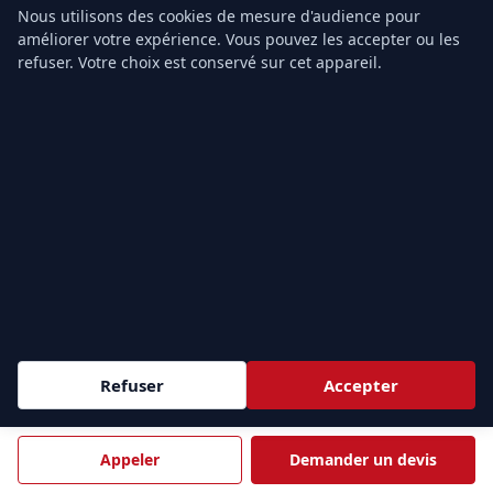
Nous utilisons des cookies de mesure d'audience pour
TARIFS & CONTACT
améliorer votre expérience. Vous pouvez les accepter ou les
Prix Formation SST
refuser. Votre choix est conservé sur cet appareil.
Prix PSC1
Prix PSE1
Prix PSE2
Grille tarifaire
Notre organisme
Contact
ZONES D'INTERVENTION
Sessions
intra-entreprise
partout en France et
inter-
e
entreprise
à Paris (9
). Nous formons vos équipes au plus
Refuser
Accepter
près de vos sites.
Appeler
Demander un devis
Demander un devis →