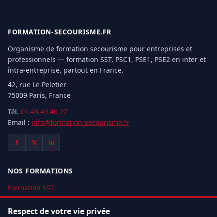
FORMATION-SECOURISME.FR
Organisme de formation secourisme pour entreprises et
professionnels — formation SST, PSC1, PSE1, PSE2 en inter et
intra-entreprise, partout en France.
42, rue Le Peletier
75009 Paris, France
Tél.
01.43.49.40.22
Email :
info@formation-secourisme.fr
f
𝕏
in
NOS FORMATIONS
Formation SST
Recyclage MAC SST
Respect de votre vie privée
Formation PSC1