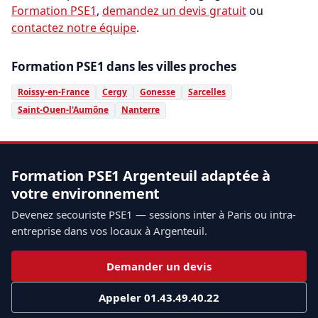
Formation PSE1
,
demandez un devis gratuit
ou
contactez notre équipe
.
Formation PSE1 dans les villes proches
Roissy-en-France
Cergy
Gonesse
Sarcelles
Saint-Ouen-l'Aumône
Nanterre
Formation PSE1 Argenteuil adaptée à
votre environnement
Devenez secouriste PSE1 — sessions inter à Paris ou intra-
entreprise dans vos locaux à Argenteuil.
Demander un devis
Appeler 01.43.49.40.22