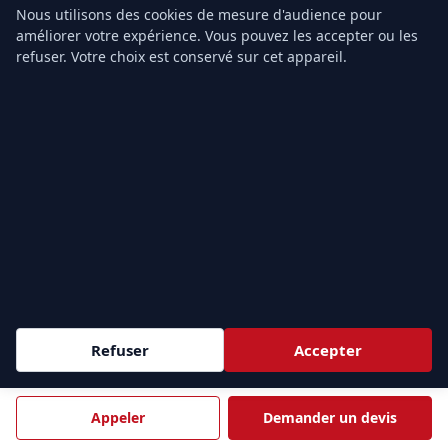
Nous utilisons des cookies de mesure d'audience pour
Formation PSE1
améliorer votre expérience. Vous pouvez les accepter ou les
Formation PSE2
refuser. Votre choix est conservé sur cet appareil.
Devis gratuit
TARIFS & CONTACT
Prix Formation SST
Prix PSC1
Prix PSE1
Prix PSE2
Grille tarifaire
Notre organisme
Contact
Refuser
Accepter
ZONES D'INTERVENTION
Appeler
Demander un devis
Sessions
intra-entreprise
partout en France et
inter-