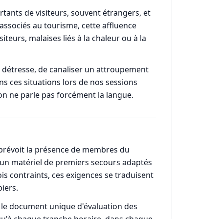
tants de visiteurs, souvent étrangers, et
 associés au tourisme, cette affluence
teurs, malaises liés à la chaleur ou à la
en détresse, de canaliser un attroupement
s ces situations lors de nos sessions
t on ne parle pas forcément la langue.
15 prévoit la présence de membres du
t un matériel de premiers secours adaptés
is contraints, ces exigences se traduisent
piers.
c le document unique d'évaluation des
er qu'à chaque tranche horaire, dans chaque