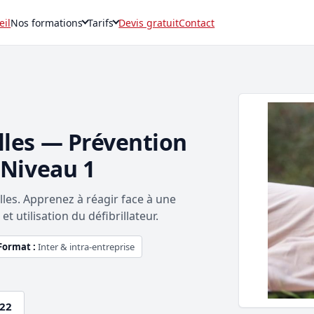
eil
Nos formations
Tarifs
Devis gratuit
Contact
lles — Prévention
 Niveau 1
lles. Apprenez à réagir face à une
t utilisation du défibrillateur.
Format :
Inter & intra-entreprise
.22