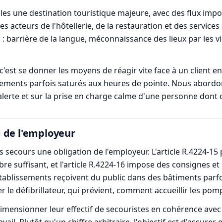
es une destination touristique majeure, avec des flux impor
 acteurs de l'hôtellerie, de la restauration et des services
 barrière de la langue, méconnaissance des lieux par les visi
c'est se donner les moyens de réagir vite face à un client 
ssements parfois saturés aux heures de pointe. Nous abordon
e l'alerte et sur la prise en charge calme d'une personne don
 de l'employeur
des secours une obligation de l'employeur. L'article R.4224-
 suffisant, et l'article R.4224-16 impose des consignes e
établissements reçoivent du public dans des bâtiments parfo
er le défibrillateur, qui prévient, comment accueillir les pom
dimensionner leur effectif de secouristes en cohérence ave
vail. Plutôt qu'un chiffre arbitraire, l'objectif est d'assur