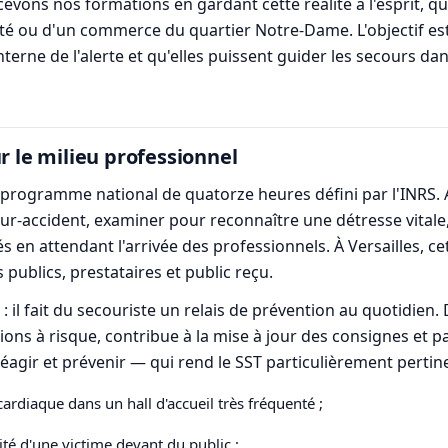
vons nos formations en gardant cette réalité à l'esprit, qu'i
té ou d'un commerce du quartier Notre-Dame. L'objectif es
interne de l'alerte et qu'elles puissent guider les secours d
r le milieu professionnel
 programme national de quatorze heures défini par l'INRS. Au
ur-accident, examiner pour reconnaître une détresse vitale,
és en attendant l'arrivée des professionnels. À Versailles,
ublics, prestataires et public reçu.
 : il fait du secouriste un relais de prévention au quotidie
tions à risque, contribue à la mise à jour des consignes et pa
éagir et prévenir — qui rend le SST particulièrement pertine
ardiaque dans un hall d'accueil très fréquenté ;
té d'une victime devant du public ;