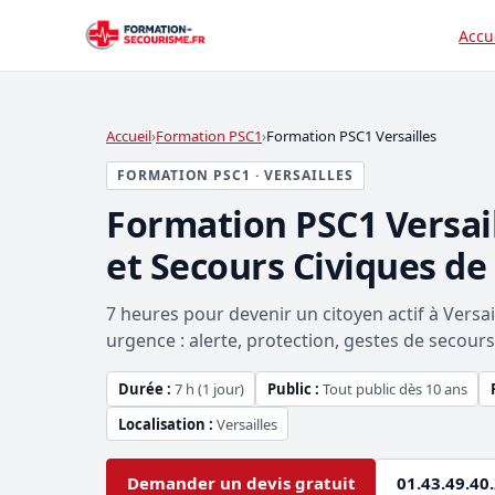
Accu
Accueil
Formation PSC1
Formation PSC1 Versailles
FORMATION PSC1 · VERSAILLES
Formation PSC1 Versai
et Secours Civiques de
7 heures pour devenir un citoyen actif à Versai
urgence : alerte, protection, gestes de secours e
Durée :
7 h (1 jour)
Public :
Tout public dès 10 ans
Localisation :
Versailles
Demander un devis gratuit
01.43.49.40