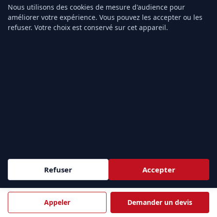
42, rue Le Peletier
Nous utilisons des cookies de mesure d'audience pour
75009 Paris, France
améliorer votre expérience. Vous pouvez les accepter ou les
refuser. Votre choix est conservé sur cet appareil.
Tél.
01.43.49.40.22
Email :
info@formation-secourisme.fr
f
𝕏
in
NOS FORMATIONS
Formation SST
Recyclage MAC SST
Formation PSC1
Formation PSE1
Formation PSE2
Refuser
Accepter
Devis gratuit
Appeler
Demander un devis
TARIFS & CONTACT