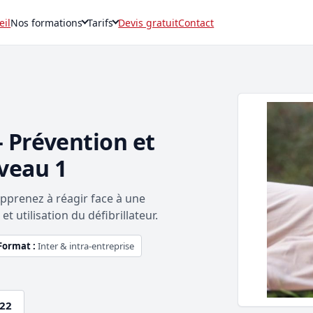
eil
Nos formations
Tarifs
Devis gratuit
Contact
 Prévention et
veau 1
 Apprenez à réagir face à une
t utilisation du défibrillateur.
Format :
Inter & intra-entreprise
.22