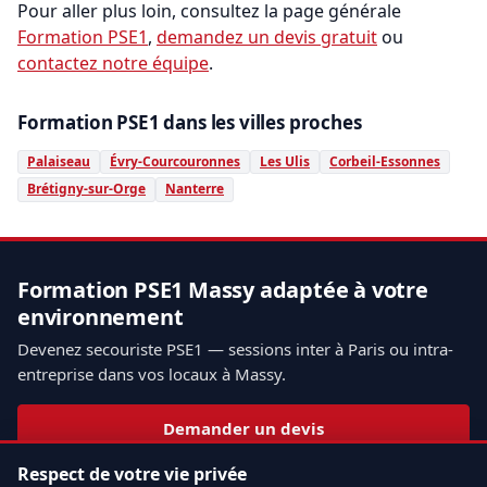
Pour aller plus loin, consultez la page générale
Formation PSE1
,
demandez un devis gratuit
ou
contactez notre équipe
.
Formation PSE1 dans les villes proches
Palaiseau
Évry-Courcouronnes
Les Ulis
Corbeil-Essonnes
Brétigny-sur-Orge
Nanterre
Formation PSE1 Massy adaptée à votre
environnement
Devenez secouriste PSE1 — sessions inter à Paris ou intra-
entreprise dans vos locaux à Massy.
Demander un devis
Respect de votre vie privée
Appeler 01.43.49.40.22