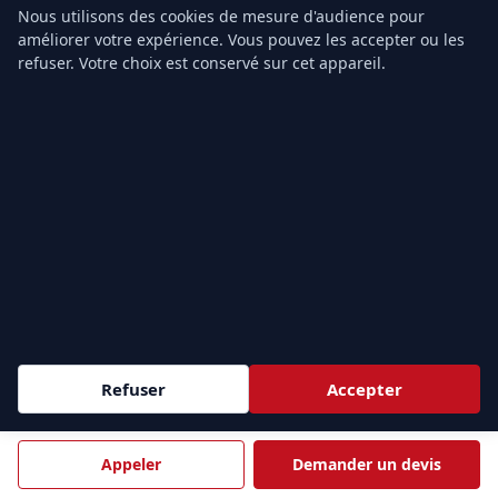
Nous utilisons des cookies de mesure d'audience pour
améliorer votre expérience. Vous pouvez les accepter ou les
refuser. Votre choix est conservé sur cet appareil.
FORMATION-SECOURISME.FR
Organisme de formation secourisme pour entreprises et
professionnels — formation SST, PSC1, PSE1, PSE2 en inter et
intra-entreprise, partout en France.
42, rue Le Peletier
75009 Paris, France
Tél.
01.43.49.40.22
Email :
info@formation-secourisme.fr
f
𝕏
in
Refuser
Accepter
NOS FORMATIONS
Formation SST
Appeler
Demander un devis
Recyclage MAC SST