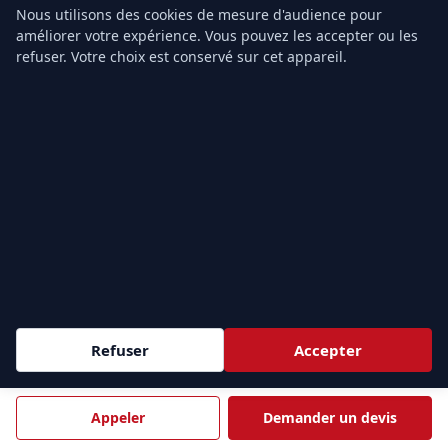
Nous utilisons des cookies de mesure d'audience pour
TARIFS & CONTACT
améliorer votre expérience. Vous pouvez les accepter ou les
Prix Formation SST
refuser. Votre choix est conservé sur cet appareil.
Prix PSC1
Prix PSE1
Prix PSE2
Grille tarifaire
Notre organisme
Contact
ZONES D'INTERVENTION
Sessions
intra-entreprise
partout en France et
inter-
e
entreprise
à Paris (9
). Nous formons vos équipes au plus
Refuser
Accepter
près de vos sites.
Demander un devis →
Appeler
Demander un devis