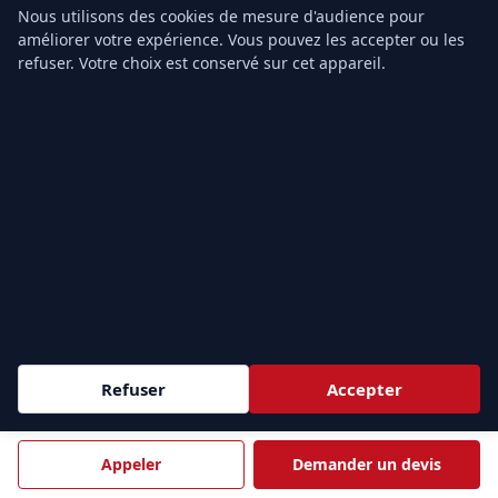
Prix PSE2
Nous utilisons des cookies de mesure d'audience pour
améliorer votre expérience. Vous pouvez les accepter ou les
Grille tarifaire
refuser. Votre choix est conservé sur cet appareil.
Notre organisme
Contact
ZONES D'INTERVENTION
Sessions
intra-entreprise
partout en France et
inter-
e
entreprise
à Paris (9
). Nous formons vos équipes au plus
près de vos sites.
Demander un devis →
Refuser
Accepter
ÎLE-DE-FRANCE & PARIS
Appeler
Demander un devis
PARIS
HAUTS-DE-SEINE
75
92