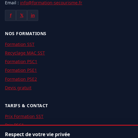
Email :
info@formation-secourisme.fr
f
𝕏
in
NOS FORMATIONS
Formation SST
Recyclage MAC SST
Formation PSC1
Formation PSE1
Formation PSE2
Devis gratuit
TARIFS & CONTACT
Prix Formation SST
Prix PSC1
Prix PSE1
Respect de votre vie privée